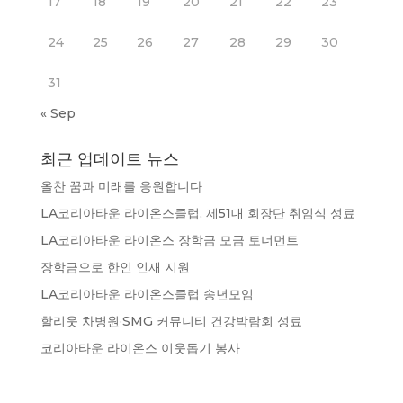
17
18
19
20
21
22
23
24
25
26
27
28
29
30
31
« Sep
최근 업데이트 뉴스
올찬 꿈과 미래를 응원합니다
LA코리아타운 라이온스클럽, 제51대 회장단 취임식 성료
LA코리아타운 라이온스 장학금 모금 토너먼트
장학금으로 한인 인재 지원
LA코리아타운 라이온스클럽 송년모임
할리웃 차병원·SMG 커뮤니티 건강박람회 성료
코리아타운 라이온스 이웃돕기 봉사