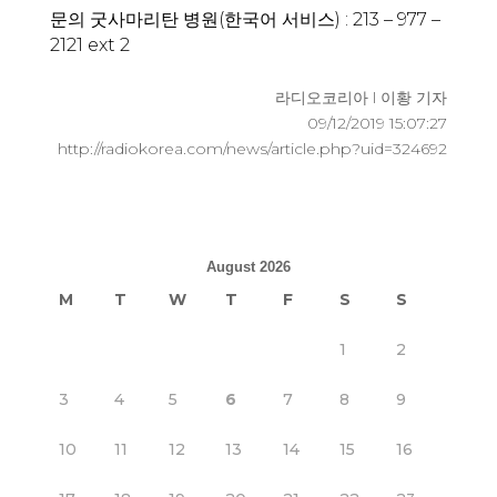
문의 굿사마리탄 병원(한국어 서비스) : 213 – 977 –
2121 ext 2
라디오코리아 l 이황 기자
09/12/2019 15:07:27
http://radiokorea.com/news/article.php?uid=324692
August 2026
M
T
W
T
F
S
S
1
2
3
4
5
6
7
8
9
10
11
12
13
14
15
16