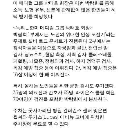
미 메디컬 그룹 박태호 회장은 이번 박람회를 통해
소득, 보험 유무, 신분에 관계없이 많은 한인들이 혜
택 받기를 희망했다.
<녹취 _ 한미 메디컬 그룹 박태호 회장>
박람회 1부에서는 ‘노년의 위대한 인생 도전기’라는
주제로 실버 토크 콘서트가 진행된다. 2부에서는
참석자들을 대상으로 자궁암과 골반, 전립선 암
검사, 당뇨수치, 혈압 측정, 시력 검사, 콜레스테롤,
페활량, 뇌졸증, 정형외과 검사, 하지 정맥류 검사,
독감 예방 접종 등이 이뤄진다. 단, 독감 예방 접종은
18살 이상에 한 해 이뤄진다.
특히, 올해는 노인들을 위한 균형 검사도 추가됐다.
35명의 의료진과 간호사 65명, 라이온스 클럽 회원
70여명이 검진을 포함한 박람회에서 봉사한다.
주차는 굿사마리탄 병원 컨퍼런스 센터 맞은편
윌셔와 루카스(Lucas) 에비뉴 코너에 위치한
주차장에 무료로 할 수 있다.