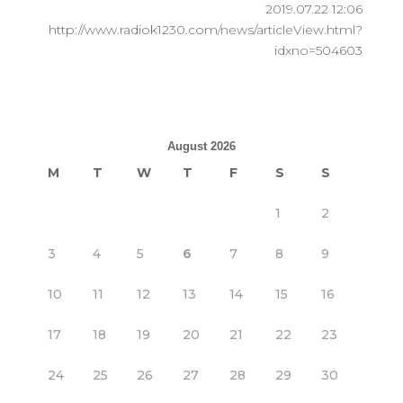
2019.07.22 12:06
http://www.radiok1230.com/news/articleView.html?
idxno=504603
August 2026
M
T
W
T
F
S
S
1
2
3
4
5
6
7
8
9
10
11
12
13
14
15
16
17
18
19
20
21
22
23
24
25
26
27
28
29
30