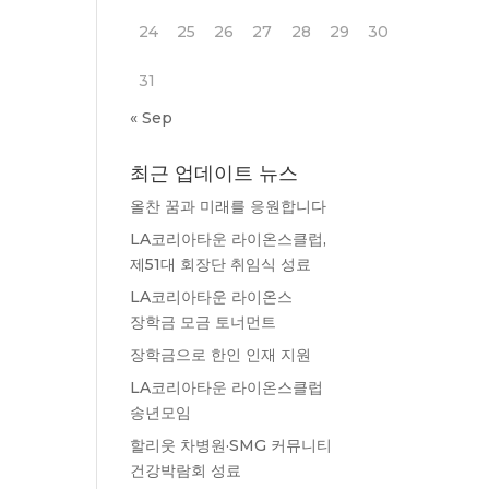
24
25
26
27
28
29
30
31
« Sep
최근 업데이트 뉴스
올찬 꿈과 미래를 응원합니다
LA코리아타운 라이온스클럽,
제51대 회장단 취임식 성료
LA코리아타운 라이온스
장학금 모금 토너먼트
장학금으로 한인 인재 지원
LA코리아타운 라이온스클럽
송년모임
할리웃 차병원·SMG 커뮤니티
건강박람회 성료