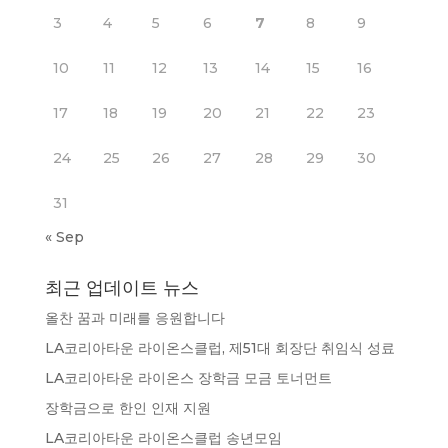
3
4
5
6
7
8
9
10
11
12
13
14
15
16
17
18
19
20
21
22
23
24
25
26
27
28
29
30
31
« Sep
최근 업데이트 뉴스
올찬 꿈과 미래를 응원합니다
LA코리아타운 라이온스클럽, 제51대 회장단 취임식 성료
LA코리아타운 라이온스 장학금 모금 토너먼트
장학금으로 한인 인재 지원
LA코리아타운 라이온스클럽 송년모임