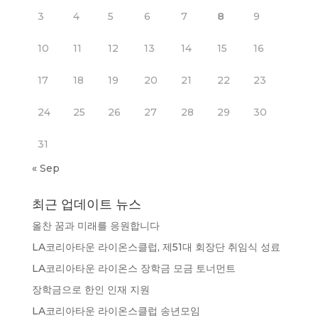
3
4
5
6
7
8
9
10
11
12
13
14
15
16
17
18
19
20
21
22
23
24
25
26
27
28
29
30
31
« Sep
최근 업데이트 뉴스
올찬 꿈과 미래를 응원합니다
LA코리아타운 라이온스클럽, 제51대 회장단 취임식 성료
LA코리아타운 라이온스 장학금 모금 토너먼트
장학금으로 한인 인재 지원
LA코리아타운 라이온스클럽 송년모임