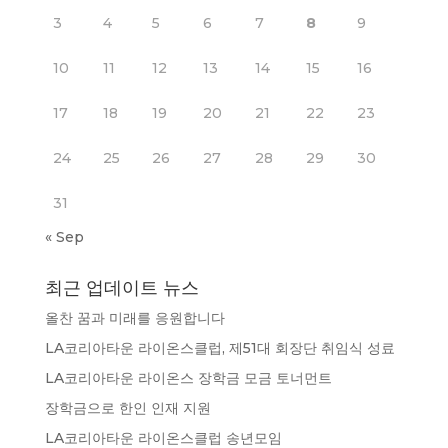
3
4
5
6
7
8
9
10
11
12
13
14
15
16
17
18
19
20
21
22
23
24
25
26
27
28
29
30
31
« Sep
최근 업데이트 뉴스
올찬 꿈과 미래를 응원합니다
LA코리아타운 라이온스클럽, 제51대 회장단 취임식 성료
LA코리아타운 라이온스 장학금 모금 토너먼트
장학금으로 한인 인재 지원
LA코리아타운 라이온스클럽 송년모임