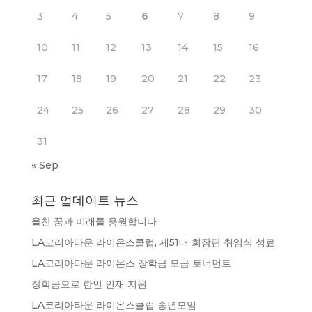
3
4
5
6
7
8
9
10
11
12
13
14
15
16
17
18
19
20
21
22
23
24
25
26
27
28
29
30
31
« Sep
최근 업데이트 뉴스
올찬 꿈과 미래를 응원합니다
LA코리아타운 라이온스클럽, 제51대 회장단 취임식 성료
LA코리아타운 라이온스 장학금 모금 토너먼트
장학금으로 한인 인재 지원
LA코리아타운 라이온스클럽 송년모임