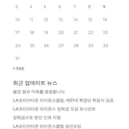
3
4
5
6
7
8
9
10
11
12
13
14
15
16
17
18
19
20
21
22
23
24
25
26
27
28
29
30
31
« Sep
최근 업데이트 뉴스
올찬 꿈과 미래를 응원합니다
LA코리아타운 라이온스클럽, 제51대 회장단 취임식 성료
LA코리아타운 라이온스 장학금 모금 토너먼트
장학금으로 한인 인재 지원
LA코리아타운 라이온스클럽 송년모임