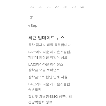
24
25
26
27
28
29
30
31
« Sep
최근 업데이트 뉴스
올찬 꿈과 미래를 응원합니다
LA코리아타운 라이온스클럽,
제51대 회장단 취임식 성료
LA코리아타운 라이온스
장학금 모금 토너먼트
장학금으로 한인 인재 지원
LA코리아타운 라이온스클럽
송년모임
할리웃 차병원·SMG 커뮤니티
건강박람회 성료