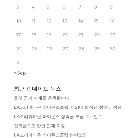
3
4
5
6
7
8
9
10
11
12
13
14
15
16
17
18
19
20
21
22
23
24
25
26
27
28
29
30
31
« Sep
최근 업데이트 뉴스
올찬 꿈과 미래를 응원합니다
LA코리아타운 라이온스클럽, 제51대 회장단 취임식 성료
LA코리아타운 라이온스 장학금 모금 토너먼트
장학금으로 한인 인재 지원
LA코리아타운 라이온스클럽 송년모임