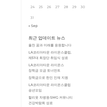
24
25
26
27
28
29
30
31
« Sep
최근 업데이트 뉴스
올찬 꿈과 미래를 응원합니다
LA코리아타운 라이온스클럽,
제51대 회장단 취임식 성료
LA코리아타운 라이온스
장학금 모금 토너먼트
장학금으로 한인 인재 지원
LA코리아타운 라이온스클럽
송년모임
할리웃 차병원·SMG 커뮤니티
건강박람회 성료