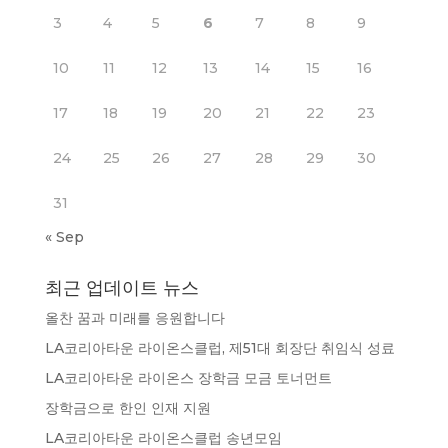
3
4
5
6
7
8
9
10
11
12
13
14
15
16
17
18
19
20
21
22
23
24
25
26
27
28
29
30
31
« Sep
최근 업데이트 뉴스
올찬 꿈과 미래를 응원합니다
LA코리아타운 라이온스클럽, 제51대 회장단 취임식 성료
LA코리아타운 라이온스 장학금 모금 토너먼트
장학금으로 한인 인재 지원
LA코리아타운 라이온스클럽 송년모임