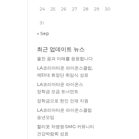
24
25
26
27
28
29
30
31
« Sep
최근 업데이트 뉴스
올찬 꿈과 미래를 응원합니다
LA코리아타운 라이온스클럽,
제51대 회장단 취임식 성료
LA코리아타운 라이온스
장학금 모금 토너먼트
장학금으로 한인 인재 지원
LA코리아타운 라이온스클럽
송년모임
할리웃 차병원·SMG 커뮤니티
건강박람회 성료