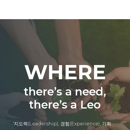
WHERE
there’s a need,
there’s a Leo
‘지도력(Leadership), 경험(Experience), 기회