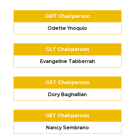
GMT Chairperson
Odette Ynoquio
GLT Chairperson
Evangeline Tabberrah
GST Chairperson
Dory Baghallian
GET Chairperson
Nancy Sembrano