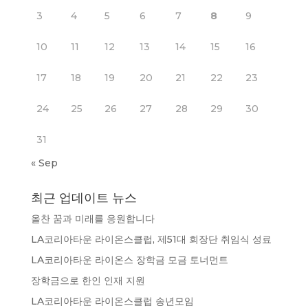
3
4
5
6
7
8
9
10
11
12
13
14
15
16
17
18
19
20
21
22
23
24
25
26
27
28
29
30
31
« Sep
최근 업데이트 뉴스
올찬 꿈과 미래를 응원합니다
LA코리아타운 라이온스클럽, 제51대 회장단 취임식 성료
LA코리아타운 라이온스 장학금 모금 토너먼트
장학금으로 한인 인재 지원
LA코리아타운 라이온스클럽 송년모임