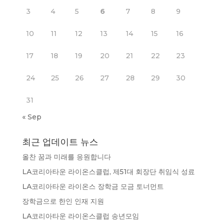
3
4
5
6
7
8
9
10
11
12
13
14
15
16
17
18
19
20
21
22
23
24
25
26
27
28
29
30
31
« Sep
최근 업데이트 뉴스
올찬 꿈과 미래를 응원합니다
LA코리아타운 라이온스클럽, 제51대 회장단 취임식 성료
LA코리아타운 라이온스 장학금 모금 토너먼트
장학금으로 한인 인재 지원
LA코리아타운 라이온스클럽 송년모임