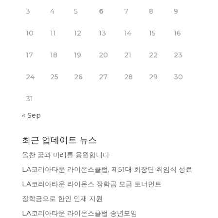
3
4
5
6
7
8
9
10
11
12
13
14
15
16
17
18
19
20
21
22
23
24
25
26
27
28
29
30
31
« Sep
최근 업데이트 뉴스
올찬 꿈과 미래를 응원합니다
LA코리아타운 라이온스클럽, 제51대 회장단 취임식 성료
LA코리아타운 라이온스 장학금 모금 토너먼트
장학금으로 한인 인재 지원
LA코리아타운 라이온스클럽 송년모임