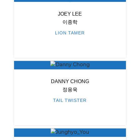
JOEY LEE
이종학
LION TAMER
DANNY CHONG
정용욱
TAIL TWISTER