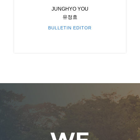
JUNGHYO YOU
유정효
BULLETIN EDITOR