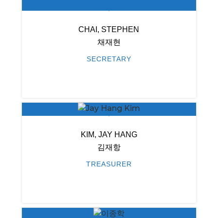
CHAI, STEPHEN
채재현
SECRETARY
KIM, JAY HANG
김재항
TREASURER