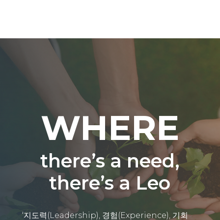
WHERE
there’s a need,
there’s a Leo
‘지도력(Leadership), 경험(Experience), 기회