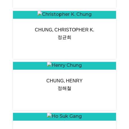
CHUNG, CHRISTOPHER K.
정균희
CHUNG, HENRY
정해철