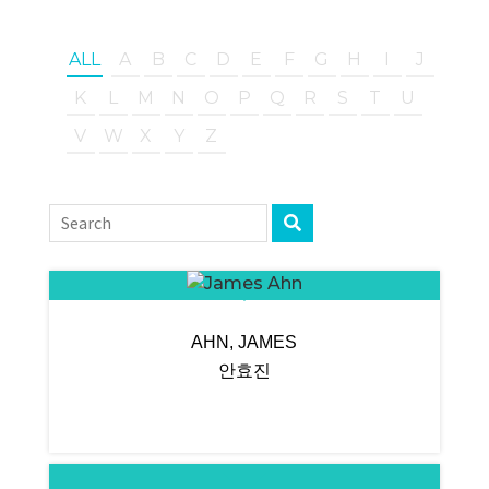
ALL
A
B
C
D
E
F
G
H
I
J
K
L
M
N
O
P
Q
R
S
T
U
V
W
X
Y
Z
AHN, JAMES
안효진