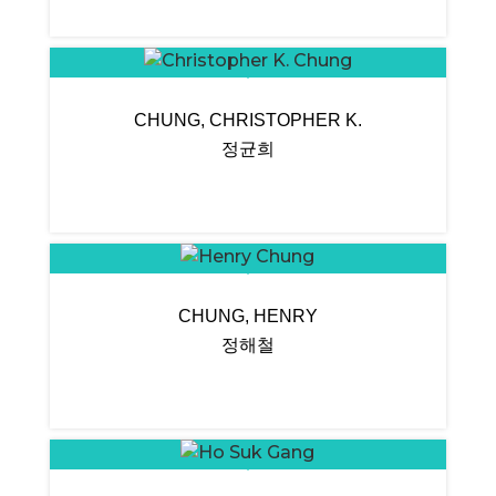
CHUNG, CHRISTOPHER K.
정균희
CHUNG, HENRY
정해철