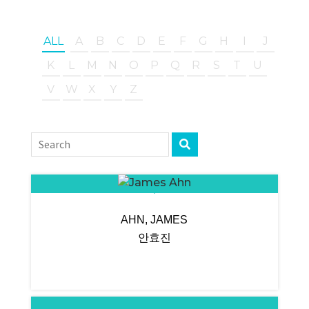
ALL
A
B
C
D
E
F
G
H
I
J
K
L
M
N
O
P
Q
R
S
T
U
V
W
X
Y
Z
AHN, JAMES
안효진