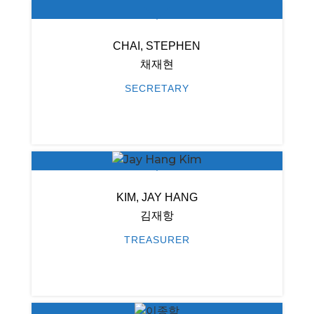
CHAI, STEPHEN
채재현
SECRETARY
KIM, JAY HANG
김재항
TREASURER