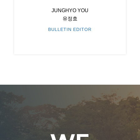
JUNGHYO YOU
유정효
BULLETIN EDITOR