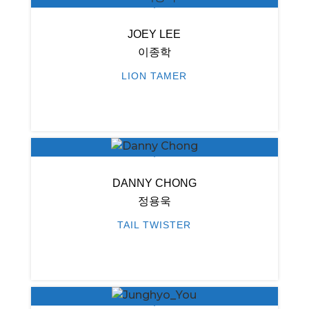
JOEY LEE
이종학
LION TAMER
DANNY CHONG
정용욱
TAIL TWISTER