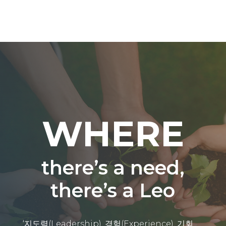
WHERE
there’s a need,
there’s a Leo
‘지도력(Leadership), 경험(Experience), 기회