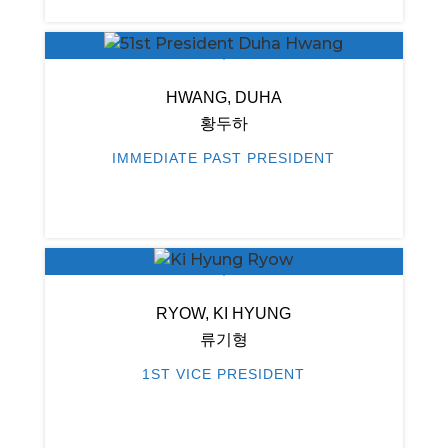
HWANG, DUHA
황두하
IMMEDIATE PAST PRESIDENT
RYOW, KI HYUNG
류기형
1ST VICE PRESIDENT