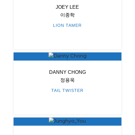
JOEY LEE
이종학
LION TAMER
DANNY CHONG
정용욱
TAIL TWISTER