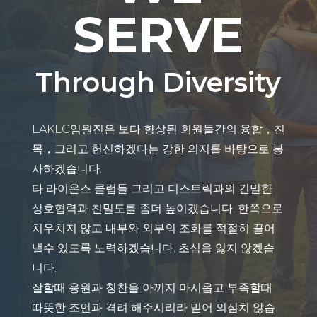
SERVE
Through Diversity
LAKLC임원진은 보다 향상된 회원들간의 융합，친
목，그리고 헌신하겠다는 강한 의지를 바탕으로 봉
사하겠습니다.
타 라이온스 클럽들 그리고 디스트릭과의 긴밀한
상호협력과 친밀도를 좀더 높이겠습니다. 한쪽으로
치우치지 않고 내부와 외부의 조화를 적절히 끌어
낼수 있도록 노력하겠습니다. 초심을 잃지 않겠습
니다.
잘할때 응원과 칭찬을 아끼지 마시옵고 부족할때
따뜻한 조언과 격려 해주시리라 믿어 의심치 않습