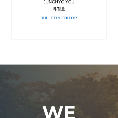
JUNGHYO YOU
유정효
BULLETIN EDITOR
WE