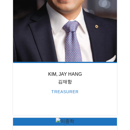
KIM, JAY HANG
김재항
TREASURER