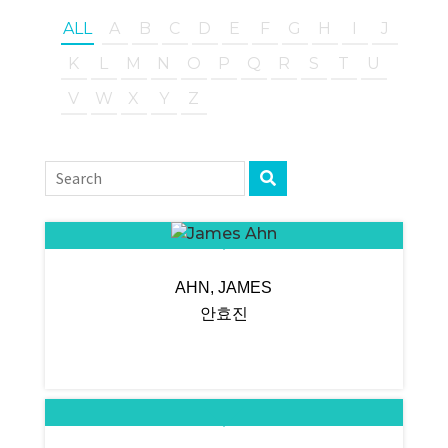
ALL
A
B
C
D
E
F
G
H
I
J
K
L
M
N
O
P
Q
R
S
T
U
V
W
X
Y
Z
AHN, JAMES
안효진