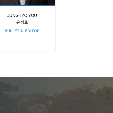
JUNGHYO YOU
유정효
BULLETIN EDITOR