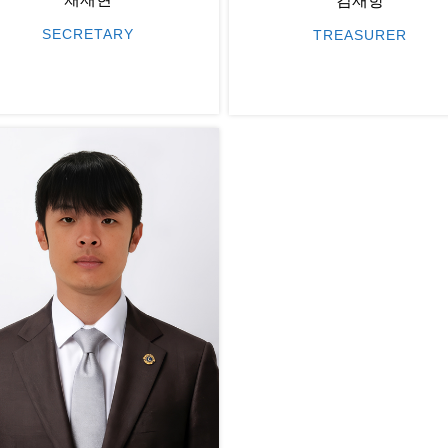
김재항
SECRETARY
TREASURER