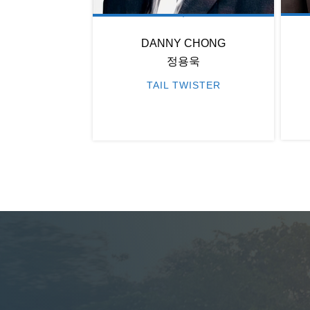
DANNY CHONG
정용욱
TAIL TWISTER