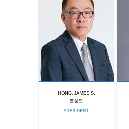
HONG, JAMES S.
홍성모
PRESIDENT