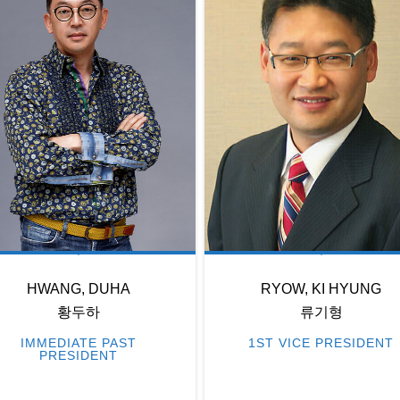
HWANG, DUHA
RYOW, KI HYUNG
황두하
류기형
IMMEDIATE PAST
1ST VICE PRESIDENT
PRESIDENT