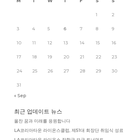
M
T
W
T
F
S
S
1
2
3
4
5
6
7
8
9
10
11
12
13
14
15
16
17
18
19
20
21
22
23
24
25
26
27
28
29
30
31
« Sep
최근 업데이트 뉴스
올찬 꿈과 미래를 응원합니다
LA코리아타운 라이온스클럽, 제51대 회장단 취임식 성료
LA코리아타운 라이온스 장학금 모금 토너먼트