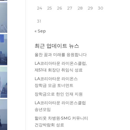
24
25
26
27
28
29
30
31
« Sep
최근 업데이트 뉴스
올찬 꿈과 미래를 응원합니다
LA코리아타운 라이온스클럽,
제51대 회장단 취임식 성료
LA코리아타운 라이온스
장학금 모금 토너먼트
장학금으로 한인 인재 지원
LA코리아타운 라이온스클럽
송년모임
할리웃 차병원·SMG 커뮤니티
건강박람회 성료