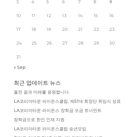
3
4
5
6
7
8
9
10
11
12
13
14
15
16
17
18
19
20
21
22
23
24
25
26
27
28
29
30
31
« Sep
최근 업데이트 뉴스
올찬 꿈과 미래를 응원합니다
LA코리아타운 라이온스클럽, 제51대 회장단 취임식 성료
LA코리아타운 라이온스 장학금 모금 토너먼트
장학금으로 한인 인재 지원
LA코리아타운 라이온스클럽 송년모임