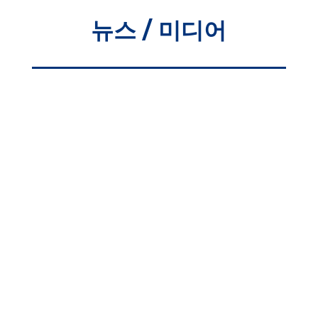
뉴스 / 미디어
올찬 꿈과 미래를 응원합니다LA코리아타운
라이온스클럽 장학생들과 관계자들이
기념촬영을 하고 있다.
LA코리아타운라이온스클럽 2025년 장학금
전달식 LA코리아타운 라이온스클럽(회장
황두하)는 18일 허핑턴센터에서 장학금
수여식을 갖고 총 37명의 학생과 호바트
초등학교에 장학금 및 지원금을 전달했다.