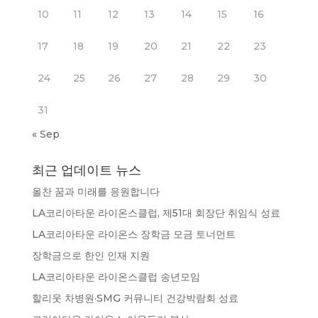
10
11
12
13
14
15
16
17
18
19
20
21
22
23
24
25
26
27
28
29
30
31
« Sep
최근 업데이트 뉴스
올찬 꿈과 미래를 응원합니다
LA코리아타운 라이온스클럽, 제51대 회장단 취임식 성료
LA코리아타운 라이온스 장학금 모금 토너먼트
장학금으로 한인 인재 지원
LA코리아타운 라이온스클럽 송년모임
할리웃 차병원·SMG 커뮤니티 건강박람회 성료