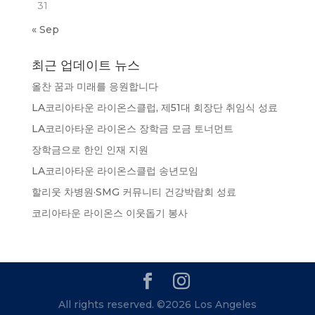
31
« Sep
최근 업데이트 뉴스
올찬 꿈과 미래를 응원합니다
LA코리아타운 라이온스클럽, 제51대 회장단 취임식 성료
LA코리아타운 라이온스 장학금 모금 토너먼트
장학금으로 한인 인재 지원
LA코리아타운 라이온스클럽 송년모임
할리웃 차병원·SMG 커뮤니티 건강박람회 성료
코리아타운 라이온스 이웃돕기 봉사
All rights reserved. ©2026 Los Angeles